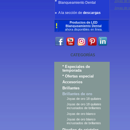
»
Joyas de o
Blanqueamiento Dental
Joyas de or
»
A la sección de
descargas
Productos de LED
!
Blanqueamiento Dental
ahora
disponibles
en línea
.
CATEGORÍAS
* Especiales de
temporada
* Ofertas especial
Accesorios
Brillantes
Brillantes de oro
Joyas de oro 18 quilates
Joyas de oro 18 quilates
incrustados de brillantes
Joyas de oro blanco
Joyas de oro blanco
incrustados de brillantes
Diseños de cristales