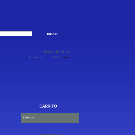
Bienvenido,
Entrar
Su cuenta
Carrito:
vacío
CARRITO
(vacío)