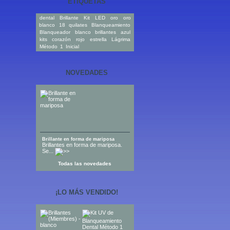
ETIQUETAS
dental
Brillante
Kit
LED
oro
oro
blanco
18 quilates
Blanqueamiento
Blanqueador
blanco
brillantes
azul
kits
corazón
rojo
estrella
Lágrima
Método
1
Inicial
NOVEDADES
Brillante en forma de mariposa
Brillantes en forma de mariposa.
Se...
Todas las novedades
¡LO MÁS VENDIDO!