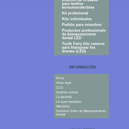
para textiles
termotransferibles
Kit profesional
Kits individuales
Pedido para miembos
Productos professionals
de blanqueamiento
dental LED
Tooth Fairy kits caseros
para blanquear los
dientes (LED)
INFORMACIÓN
Envío
Aviso legal
CCG
Quienes somos
La garantía
Un buen beneficio
Miembros
Nuestros Geles de Blanqueamiento
Dental