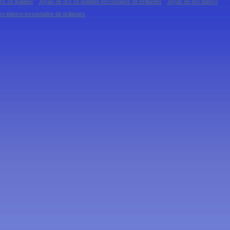
ro 18 quilates
Joyas de oro 18 quilates incrustados de brillantes
Joyas de oro blanco
o blanco incrustados de brillantes