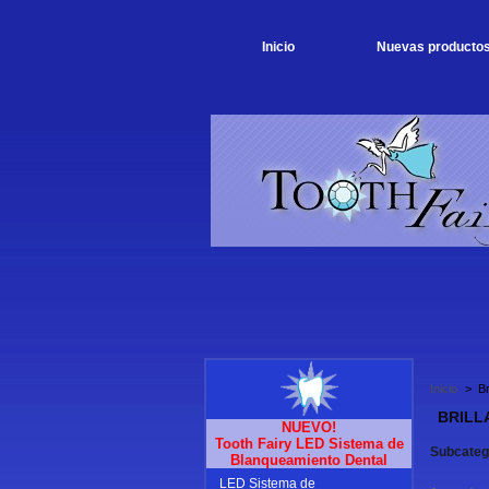
Inicio
Nuevas producto
Inicio
>
Br
BRILL
NUEVO!
Tooth Fairy LED Sistema de
Subcateg
Blanqueamiento Dental
LED Sistema de