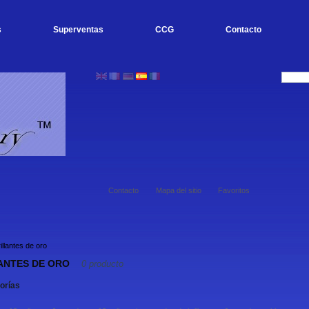
s
Superventas
CCG
Contacto
Contacto
Mapa del sitio
Favoritos
illantes de oro
ANTES DE ORO
0 producto
orías