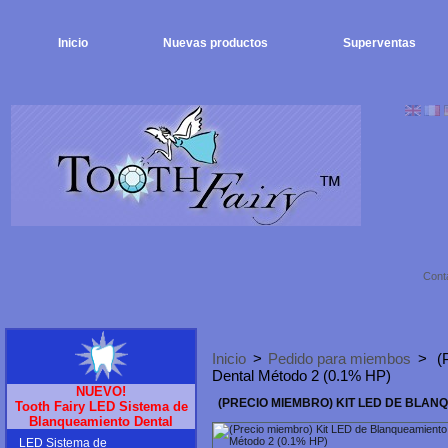
Inicio
Nuevas productos
Superventas
Cont
Inicio
>
Pedido para miembos
>
(
Dental Método 2 (0.1% HP)
NUEVO!
(PRECIO MIEMBRO) KIT LED DE BLAN
Tooth Fairy LED Sistema de
Blanqueamiento Dental
LED Sistema de