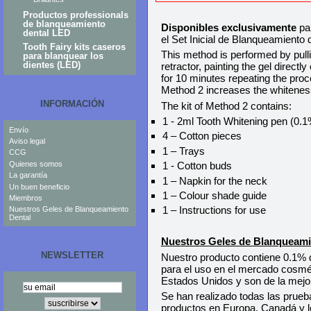
Productos professionals
de blanqueamiento
Disponibles exclusivamente
par
dental LED
el Set Inicial de Blanqueamiento 
Tooth Fairy kits caseros
This method is performed by pull
para blanquear los
dientes (LED)
retractor, painting the gel direct
for 10 minutes repeating the proc
Method 2 increases the whiteness
INFORMACIÓN
The kit of Method 2 contains:
1 - 2ml Tooth Whitening pen (0.
Envío
4 – Cotton pieces
Aviso legal
1 – Trays
CCG
Quienes somos
1 - Cotton buds
La garantía
1 – Napkin for the neck
Un buen beneficio
1 – Colour shade guide
Miembros
1 – Instructions for use
Nuestros Geles de Blanqueamiento
Dental
.
Nuestros Geles de Blanqueami
NEWSLETTER
Nuestro producto contiene 0.1% d
para el uso en el mercado cosmé
Estados Unidos y son de la mejor
Se han realizado todas las prue
productos en Europa, Canadá y l