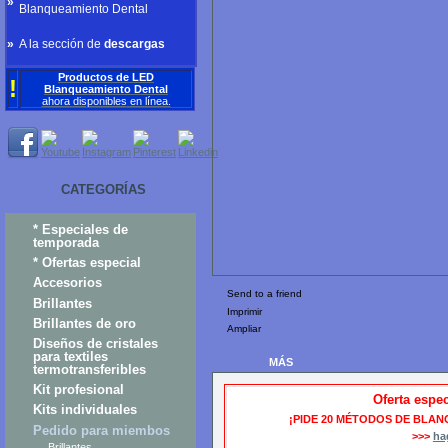
»
Blanqueamiento Dental
»
A la sección de
descargas
Productos de LED
!
Blanqueamiento Dental
ahora
disponibles
en línea
.
CATEGORÍAS
* Especiales de
temporada
* Ofertas especial
Accesorios
Send to a friend
Brillantes
Imprimir
Brillantes de oro
Ampliar
Diseños de cristales
para textiles
MÁS
termotransferibles
Kit profesional
Oferta espec
Kits individuales
¡PIDE 20 MÉTODOS DE BLAN
Pedido para miembos
>>>
ha
Brillantes