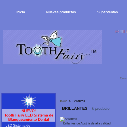
Inicio
Nuevas productos
Superventas
Cont
Inicio
>
Brillantes
BRILLANTES
0 producto
NUEVO!
Tooth Fairy LED Sistema de
Blanqueamiento Dental
Brillantes de Austria de alta calidad.
LED Sistema de