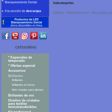
»
Blanqueamiento Dental
Subcategorías
»
A la sección de
descargas
Brillantes
Brillantes en forma
Mini cristales pa
Productos de LED
!
Blanqueamiento Dental
ahora
disponibles
en línea
.
CATEGORÍAS
* Especiales de
temporada
* Ofertas especial
Accesorios
Brillantes
Brillantes
Brillantes en forma
Mini cristales para dientes
Brillantes de oro
Diseños de cristales
para textiles
termotransferibles
Kit profesional